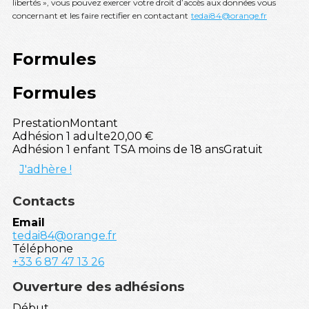
libertés », vous pouvez exercer votre droit d’accès aux données vous
concernant et les faire rectifier en contactant
tedai84@orange.fr
Formules
Formules
Prestation
Montant
Adhésion 1 adulte
20,00 €
Adhésion 1 enfant TSA moins de 18 ans
Gratuit
J'adhère !
Contacts
Email
tedai84@orange.fr
Téléphone
+33 6 87 47 13 26
Ouverture des adhésions
Début